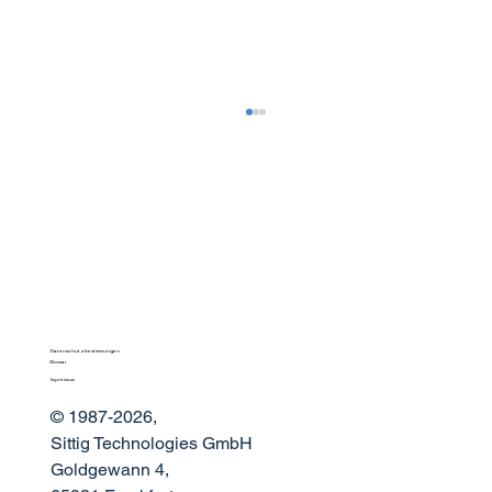
Datenschutzbestimmungen
Die Wissenschaft des Klangs:
Glossar
Impressum
Optimierung der Durchsagenakustik im
modernen Flughafendesign
© 1987-2026,
Sittig Technologies GmbH
Goldgewann 4,