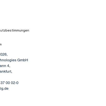
hutzbestimmungen
m
026,
echnologies GmbH
ann 4,
nkfurt,
 37 00 02-0
ig.de