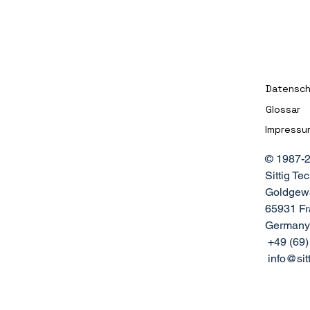
Datensc
Glossar
Impressu
© 1987-2
Sittig T
Goldgew
65931 Fra
Germany
+49 (69)
info@sitt