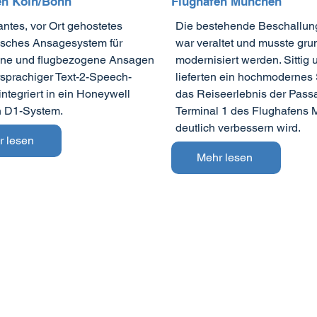
en Köln/Bonn
Flughafen München
tes, vor Ort gehostetes
Die bestehende Beschallun
isches Ansagesystem für
war veraltet und musste gr
ine und flugbezogene Ansagen
modernisiert werden. Sittig
sprachiger Text-2-Speech-
lieferten ein hochmodernes
integriert in ein Honeywell
das Reiseerlebnis der Pass
n D1-System.
Terminal 1 des Flughafens
deutlich verbessern wird.
r lesen
Mehr lesen