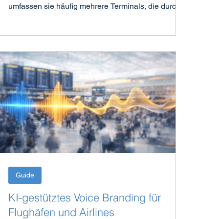
umfassen sie häufig mehrere Terminals, die durch
Züge, Shuttlebusse oder lange Fußwege
miteinander verbunden sind. Jedes Terminal
bedient dabei unterschiedliche Fluggesellschaften,
Passagiergruppen oder Flugtypen – von
Inlandsflügen bis hin zu internationalen
Langstreckenverbindungen.
Guide
KI-gestütztes Voice Branding für
Flughäfen und Airlines