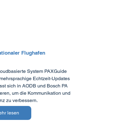
ationaler Flughafen
loudbasierte System PAXGuide
 mehrsprachige Echtzeit-Updates
ässt sich in AODB und Bosch PA
ieren, um die Kommunikation und
enz zu verbessern.
ehr lesen