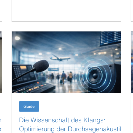
fen
neuesten Entwicklungen rund um Passenger
Experience und Flughafenbetrieb im Mittelpunkt
 vor
stehen. Auch Sittig Technologies ist vor Ort.
Besuchen Sie uns am Stand 1101 im German
Pavilion, wo wir PAXGuide gemeinsam mit Speech
to Text und Auracast für eine barrierefreie und
n
intelligente Passagierkommunikation präsentieren.
Möchten Sie persönlich
Guide
hr
Die Wissenschaft des Klangs:
s
Optimierung der Durchsagenakustik