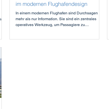
im modernen Flughafendesign
In einem modernen Flughafen sind Durchsagen
mehr als nur Information. Sie sind ein zentrales
operatives Werkzeug, um Passagiere zu
ion-
informieren und in Bewegung zu halten. Doch die
al 1
Verständlichkeit dieser Durchsagen kann durch
hafen
herausfordernde akustische Umgebungen
ung
beeinträchtigt werden, große offene Flächen,
reflektierende Oberflächen und konstante
Hintergrundgeräusche.
u