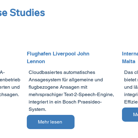
e Studies
Flughafen Liverpool John
Intern
Lennon
Malta
VA-
Cloudbasiertes automatisches
Das c
enbetrieb
Ansagesystem für allgemeine und
bietet
erten und
flugbezogene Ansagen mit
und l
chsagen.
mehrsprachiger Text-2-Speech-Engine,
integr
integriert in ein Bosch Praesideo-
Effizi
System.
M
Mehr lesen