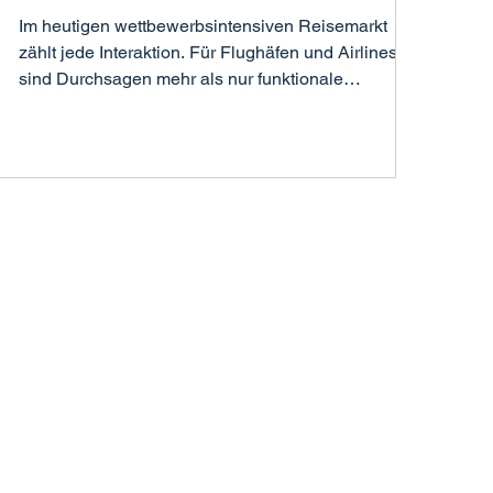
Im heutigen wettbewerbsintensiven Reisemarkt
zählt jede Interaktion. Für Flughäfen und Airlines
sind Durchsagen mehr als nur funktionale
Informationen, sie sind Teil des Markenerlebnisses.
Tonalität, Klarheit und Konsistenz einer Stimme
prägen, wie Passagiere Professionalität,
Vertrauenswürdigkeit und sogar die Gesamtqualität
des Service wahrnehmen.