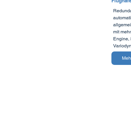
Flughaf
Redundan
automat
allgeme
mit mehr
Engine, 
Variody
Meh