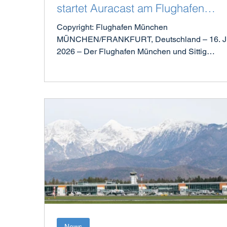
startet Auracast am Flughafen
München
Copyright: Flughafen München
MÜNCHEN/FRANKFURT, Deutschland – 16. Juli
2026 – Der Flughafen München und Sittig
Technologies pilotieren drahtlose Next-Generat
Audiokommunikation an sechs Gates in Termin
und Terminal 2 – Start: 14. Juli 2026. Der Flug
München geht einen wichtigen Schritt in Richt
barrierefreier und personalisierter
Passagierkommunikation. Gemeinsam mit dem
Technologiepartner Sittig Technologies GmbH
startet der Flughafen München ein Bluetooth-A
News