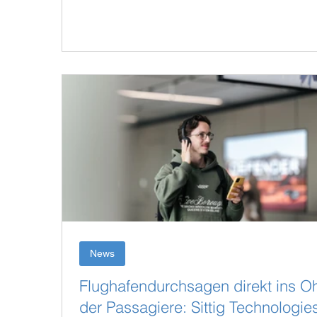
Transformation von Fluggesellschaften, Flughä
und der gesamten Passenger Journey im
Mittelpunkt stehen. Auch Sittig Technologies ist
Ort. Besuchen Sie uns am Stand E9, wo wir
PAXGuide gemeinsam mit Speech to Text und
Auracast für eine barrierefreie und intelligente
Passagierkommunikation präsentieren. Möchte
Sie persönlich mit un
News
Flughafendurchsagen direkt ins O
der Passagiere: Sittig Technologie