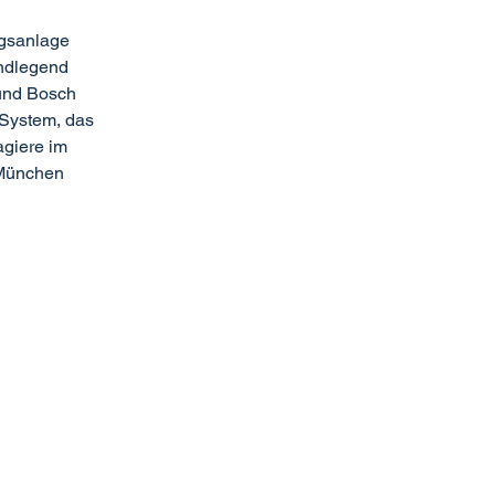
gsanlage
undlegend
 und Bosch
 System, das
agiere im
 München