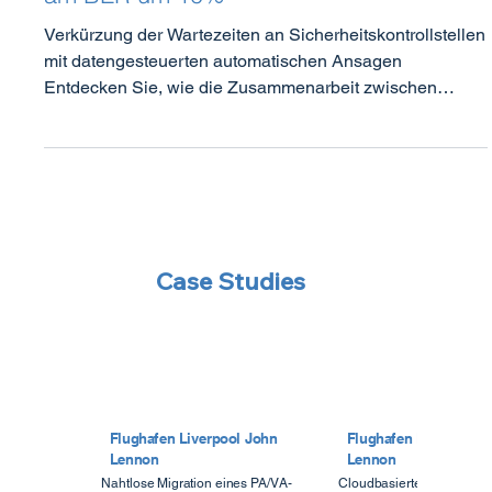
Reduzierung der Sicherheitswartezeiten
am BER um 10%
Verkürzung der Wartezeiten an Sicherheitskontrollstellen
mit datengesteuerten automatischen Ansagen
Entdecken Sie, wie die Zusammenarbeit zwischen
Xovis, einem führenden Anbieter von Lösungen für das
Passagierflussmanagement, und Sittig den
Terminalbetrieb verbessert hat. Unsere gemeinsame
Fallstudie, die am Flughafen Berlin Brandenburg (BER)
durchgeführt wurde, zeigt die starke Wirkung der
Integration von Echtzeitdaten mit automatischen
Durchsagen. Durch die Nutzung präziser
Case Studies
Flughafen Liverpool John
Flughafen Liverpool 