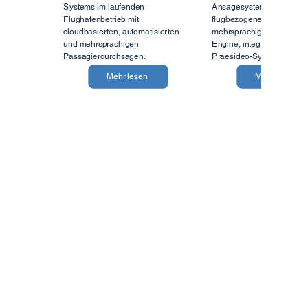
Lennon
Lennon
Nahtlose Migration eines PA/VA-
Cloudbasiertes automatis
Systems im laufenden
Ansagesystem für allgem
Flughafenbetrieb mit
flugbezogene Ansagen mi
cloudbasierten, automatisierten
mehrsprachiger Text-2-Sp
und mehrsprachigen
Engine, integriert in ein 
Passagierdurchsagen.
Praesideo-System.
Mehr lesen
Mehr lesen