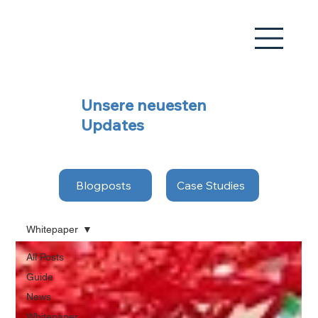
Unsere neuesten
Updates
Blogposts
Case Studies
Whitepaper
All Posts
Guide
News
Whitepaper